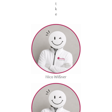
t
k
e
Nico Wißner