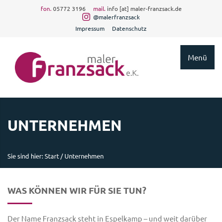
fon.
05772 3196
mail.
info [at] maler-franzsack.de
@malerfranzsack
Impressum
Datenschutz
Menü
UNTERNEHMEN
Sie sind hier:
Start
/
Unternehmen
WAS KÖNNEN WIR FÜR SIE TUN?
Der Name Franzsack steht in Espelkamp – und weit darüber