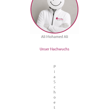
Ali Mohamed Ali
Unser Nachwuchs
P
i
a
S
c
h
o
e
t